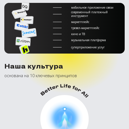
мобильное приложение связи
современный платежный
инструмент
маркетплейс
тревел-маркетплейс
кино и ТВ
музыкальная платформа
суперприложение услуг
Наша культура
основана на 10 ключевых принципов