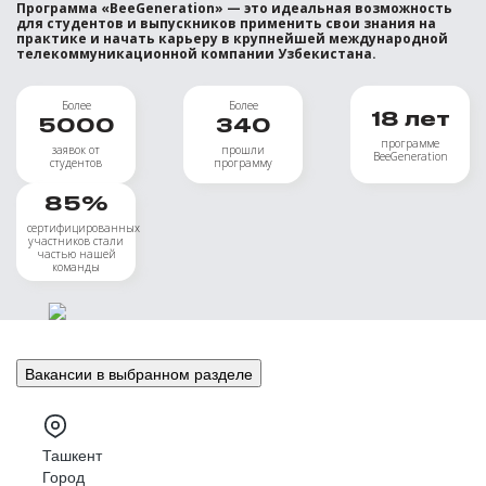
Программа «BeeGeneration» — это идеальная возможность
для студентов и выпускников применить свои знания на
практике и начать карьеру в крупнейшей международной
телекоммуникационной компании Узбекистана.
Более
Более
18
лет
5000
340
программе
заявок от
прошли
BeeGeneration
студентов
программу
85
%
сертифицированных
участников стали
частью нашей
команды
Вакансии в выбранном разделе
Ташкент
Город